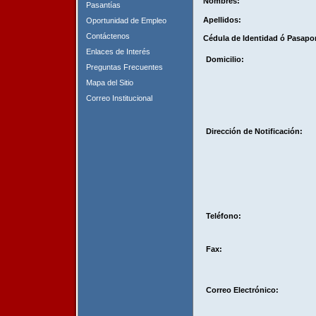
Nombres:
Pasantías
Apellidos:
Oportunidad de Empleo
Contáctenos
Cédula de Identidad ó Pasapo
Enlaces de Interés
Domicilio:
Preguntas Frecuentes
Mapa del Sitio
Correo Institucional
Dirección de Notificación:
Teléfono:
Fax:
Correo Electrónico: