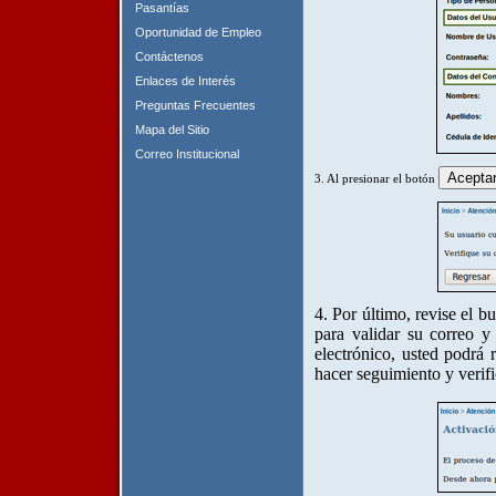
Pasantías
Oportunidad de Empleo
Contáctenos
Enlaces de Interés
Preguntas Frecuentes
Mapa del Sitio
Correo Institucional
3. Al presionar el botón
4. Por último, revise el b
para validar su correo y
electrónico, usted podrá r
hacer seguimiento y verifi